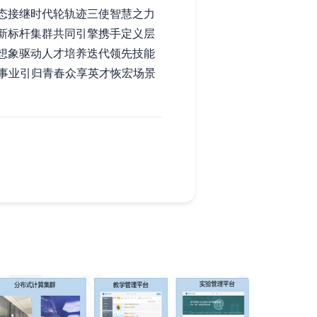
态接继时代轮轨迹三使智慧之力
新标杆集群共同引擎携手定义层
想象驱动人才培养迭代领先技能
事业引归青春众享英才恢宏场景