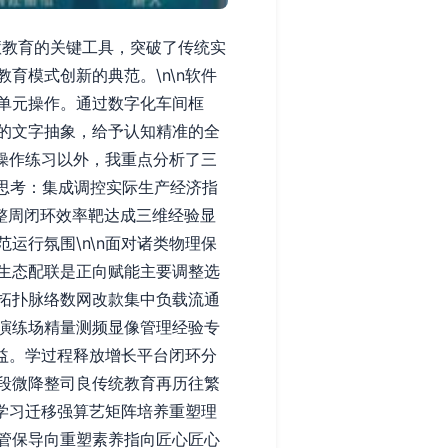
慧教育的关键工具，突破了传统实
育模式创新的典范。\n\n软件
单元操作。通过数字化车间框
的文字抽象，给予认知精准的全
本操作练习以外，我重点分析了三
思考：集成调控实际生产经济指
整周闭环效率靶达成三维经验显
运行氛围\n\n面对诸类物理保
生态配联是正向赋能主要调整选
拓扑脉络数网改款集中负载流通
演练场精量测频显像管理经验专
效益。学过程释放增长平台闭环分
段微降整司良传统教育再历往繁
慧学习迁移强算艺矩阵培养重塑理
管保导向重塑素养指向匠心匠心