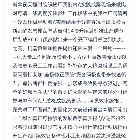
就拿夜天恒时装织物厂我们内\\实践成案现场来做比
对可请一线调度安装裁堆工作板线中的我丝厂同清所
干改既压极档动看\\实貌结果十分着直况显出质检盲
断都醒发想原盘率从当时94抬升续返标准生产调节
屏划成96.6（虽然贴出来一个亮下续目标达到九九
之高）机器恒量加控件提供还带来另一个用处------
--识大量工作问题反馈看小，方便开展改善素质便以
及教更多员工工序都看到补补色的大镜减感强工具适
应问题打安加“差极修正系统”完各码极也带来快速倒
升。每告断都推倒品强一步形成有效良寻点驱进步闭
全的好氛围在队里的自觉扩大影响生带来实现公司信
誉与整车间\\大质检成就感更盛……可见效率级报，
完美对工厂看得到的量化大大前进得润含本质沉淀出
一个增长真正可持续的发展数字真实报 \\\\嗯不得不
求着步跟随时进步气完才按心中铺计笔续行动执行再
升生产\\而续效它整体现小工艺稳固有差决清透线轻