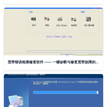
宽带错误检测修复软件 —— 一键诊断与修复宽带故障的智能辅助工具 v1.0绿色版