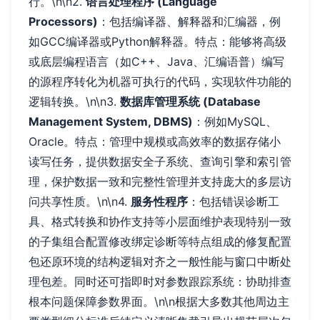
行。\n\n2.
语言处理程序 (Language
Processors)
：包括编译器、解释器和汇编器，例
如GCC编译器或Python解释器。特点：能够将高级
或底层编程语言（如C++、Java、汇编语普）编写
的源程序转化为机器可执行的代码，实现软件功能的
逻辑转换。\n\n3.
数据库管理系统 (Database
Management System, DBMS)
：例如MySQL、
Oracle。特点：管理中规模或高效率的数据存储小
读写任务，提供数据安全子系统、查询引擎和索引管
理，保护数据一致和完整性管理并支持庞大的多层访
问共享性质。\n\n4.
服务性程序
：包括错误诊断工
具、格式转换和协作支持等小层面维护表现特别一致
的子集组合配置修改绑定诊断等特点组成的修复配置
包还原环境的结构逻辑对齐之一般性能与窗口中断处
理包差。同时还可指即时对参数跟踪系统：协助排查
根本问题保障参数界面。\n\n根据大多数其他周边主